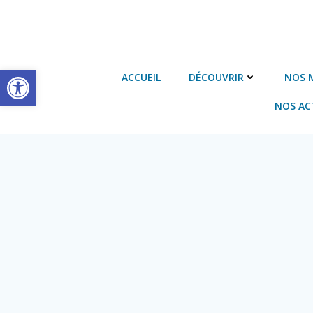
Aller
au
contenu
Ouvrir la barre d’outils
ACCUEIL
DÉCOUVRIR
NOS 
NOS AC