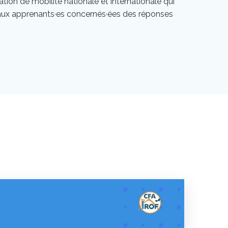
uation de mobilité nationale et internationale qui
te aux apprenants·es concernés·ées des réponses