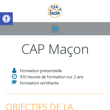
Aller
au
Ouvrir la barre d’outils
contenu
CAP Maçon
Formation présentielle
910 heures de formation sur 2 ans
Formation certifiante
OBJECTIFS DE LA